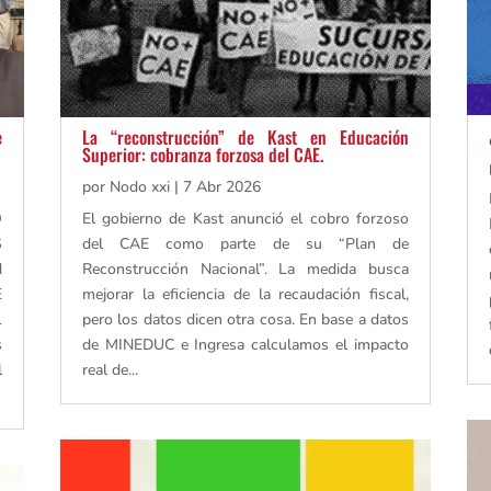
e
La “reconstrucción” de Kast en Educación
Superior: cobranza forzosa del CAE.
por
Nodo xxi
|
7 Abr 2026
O
El gobierno de Kast anunció el cobro forzoso
S
del CAE como parte de su “Plan de
N
Reconstrucción Nacional”. La medida busca
E
mejorar la eficiencia de la recaudación fiscal,
L
pero los datos dicen otra cosa. En base a datos
s
de MINEDUC e Ingresa calculamos el impacto
l
real de...