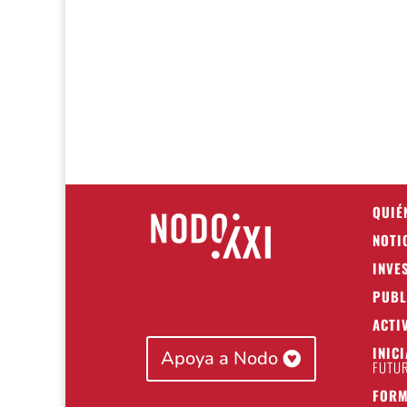
QUIÉ
NOTI
INVE
PUBL
ACTI
INIC
Apoya a Nodo
FUTUR
FORM