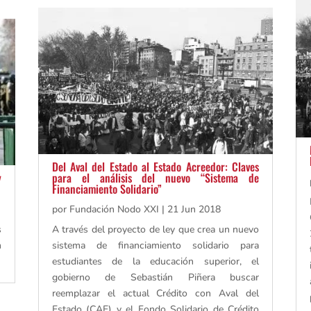
Del Aval del Estado al Estado Acreedor: Claves
y
para el análisis del nuevo “Sistema de
Financiamiento Solidario​”
por
Fundación Nodo XXI
|
21 Jun 2018
s
A través del proyecto de ley que crea un nuevo
n
sistema de financiamiento solidario para
estudiantes de la educación superior, el
gobierno de Sebastián Piñera buscar
reemplazar el actual Crédito con Aval del
Estado (CAE) y el Fondo Solidario de Crédito