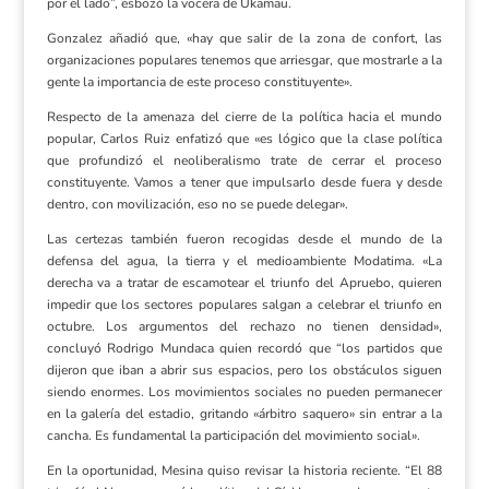
por el lado”, esbozó la vocera de Ukamau.
Gonzalez añadió que, «hay que salir de la zona de confort, las
organizaciones populares tenemos que arriesgar, que mostrarle a la
gente la importancia de este proceso constituyente».
Respecto de la amenaza del cierre de la política hacia el mundo
popular, Carlos Ruiz enfatizó que «es lógico que la clase política
que profundizó el neoliberalismo trate de cerrar el proceso
constituyente. Vamos a tener que impulsarlo desde fuera y desde
dentro, con movilización, eso no se puede delegar».
Las certezas también fueron recogidas desde el mundo de la
defensa del agua, la tierra y el medioambiente Modatima. «La
derecha va a tratar de escamotear el triunfo del Apruebo, quieren
impedir que los sectores populares salgan a celebrar el triunfo en
octubre. Los argumentos del rechazo no tienen densidad»,
concluyó Rodrigo Mundaca quien recordó que “los partidos que
dijeron que iban a abrir sus espacios, pero los obstáculos siguen
siendo enormes. Los movimientos sociales no pueden permanecer
en la galería del estadio, gritando «árbitro saquero» sin entrar a la
cancha. Es fundamental la participación del movimiento social».
En la oportunidad, Mesina quiso revisar la historia reciente. “El 88