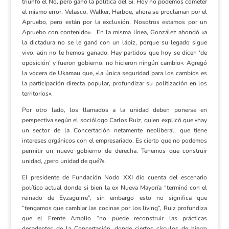
triunfó el No, pero ganó la política del Sí. Hoy no podemos cometer
el mismo error. Velasco, Walker, Harboe, ahora se proclaman por el
Apruebo, pero están por la exclusión. Nosotros estamos por un
Apruebo con contenido». En la misma línea, González ahondó «a
la dictadura no se le ganó con un lápiz, porque su legado sigue
vivo, aún no le hemos ganado. Hay partidos que hoy se dicen ‘de
oposición’ y fueron gobierno, no hicieron ningún cambio». Agregó
la vocera de Ukamau que, «la única seguridad para los cambios es
la participación directa popular, profundizar su politización en los
territorios».
Por otro lado, los llamados a la unidad deben ponerse en
perspectiva según el sociólogo Carlos Ruiz, quien explicó que «hay
un sector de la Concertación netamente neoliberal, que tiene
intereses orgánicos con el empresariado. Es cierto que no podemos
permitir un nuevo gobierno de derecha. Tenemos que construir
unidad, ¿pero unidad de qué?».
El presidente de Fundación Nodo XXI dio cuenta del escenario
político actual donde si bien la ex Nueva Mayoría “terminó con el
reinado de Eyzaguirre”, sin embargo esto no significa que
“tengamos que cambiar las cocinas por los living”, Ruiz profundiza
que el Frente Amplio “no puede reconstruir las prácticas
decadentes de la Concertación, donde ciertos círculos de hierro