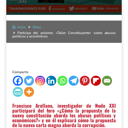
Inicio
Otros
Participa del próximo «Taller Constituyente» sobre abusos
políticos y económicos
Comparte
Francisco Arellano, investigador de Nodo XXI
participará del foro «¿Cómo la propuesta de la
nueva constitución aborda los abusos políticos y
económicos?» y en él explicará cómo
la propuesta
de la nueva carta magna aborda la corrupción.