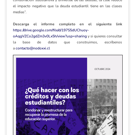
el impacto negativo que la deuda estudiantil tiene en las clases
medias”.
Descarga el informe completo en el siguiente link
https://drive.google.com/file/d/197S5dUChuoy-
oAqgVZCo2gdZm3v0Lx5h/view?usp=sharing
y si quieres consultar
la base de datos que construimos, escríbenos
a
contacto@nodoxxi.cl