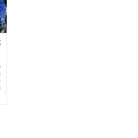
,
a
e
l
s
n