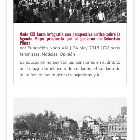
Nodo XXI lanza infografía con perspectiva crítica sobre la
Agenda Mujer propuesta por el gobierno de Sebastián
Piñera
por
Fundación Nodo XXI
|
24 May 2018
|
Diálogos
feministas
,
Noticias
,
Opinión
La educación no sexista, las pensiones en el ámbito
del trabajo doméstico y de cuidados, el cuidado de
los niños de las mujeres trabajadoras y la...