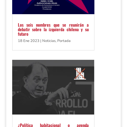
Los seis nombres que se reunirán a
debatir sobre la izquierda chilena y su
futuro
18 Ene 2023
|
Noticias
,
Portada
¿Política habitacional o agenda