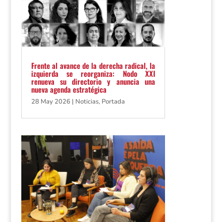
Frente al avance de la derecha radical, la
izquierda se reorganiza: Nodo XXI
renueva su directorio y anuncia una
nueva agenda estratégica
28 May 2026
|
Noticias
,
Portada