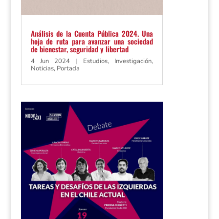
Análisis de la Cuenta Pública 2024. Una
hoja de ruta para avanzar una sociedad
de bienestar, seguridad y libertad
4 Jun 2024
|
Estudios
,
Investigación
,
Noticias
,
Portada