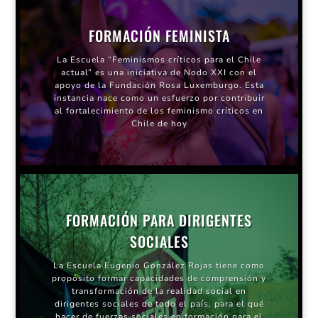
FORMACIÓN FEMINISTA
La Escuela “Feminismos críticos para el Chile
actual” es una iniciativa de Nodo XXI con el
apoyo de la Fundación Rosa Luxemburgo. Esta
instancia nace como un esfuerzo por contribuir
al fortalecimiento de los feminismo críticos en
Chile de hoy
FORMACIÓN PARA DIRIGENTES
SOCIALES
La Escuela Eugenio González Rojas tiene como
propósito formar capacidades de comprensión y
transformación de la realidad social en
dirigentes sociales de todo el país, para el qué
hacer de fuerzas sociales en formación para el