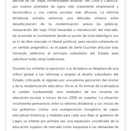
declive de las viejas universidades elitarias –de Chile y Católica-
por nuevos planteles de signo más claramente empresarial y
tecnocrático y con cierres sociales más eficaces. La reforma
dictatorial entraña entonces una delicada síntesis entre
desarticulación de la modernización previa (la pública),
restauración del viejo Chile hacendal e introducción del mercado;
tal acomodo es incoherente desde un punto de vista ideológico (no
es ni de libre mercado ni liberal político), pero resulta coherente en
un sentido pragmático, es el papel de Jaime Guzmán articular esto
haciendo extensivo el principio subsidiario del Estado para
satisfacer todas estas tradiciones.
Durante los ochenta la oposición a la dictadura se desplaza de una
crítica global a las reformas a aceptar el diseño subsidiario del
Estado, criticando al régimen por una pésima aplicación del mismo
y de la modernización educativa. No es el fin formal de la dictadura
el cambio fundamental, sino mediados de los noventa en
educación escolar e inicios de los 2000 en superior. La situación
incoherente permaneció entre la reforma dictatorial y los inicios de
los gobiernos civiles: una yuxtaposición inorgánica de capas
educativas históricas y medidas para cada una. Bajo el gobierno de
Lagos se intenta por primera vez una expansión coordinada de la
educación superior de mercado como respuesta a las demandas de