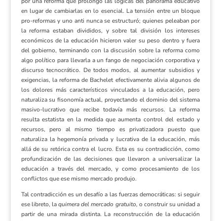
por una reforma que prolongó las lógicas del panorama educativo
en lugar de cambiarlas en lo esencial. La tensión entre un bloque
pro-reformas y uno anti nunca se estructuró; quienes peleaban por
la reforma estaban divididos, y sobre tal división los intereses
económicos de la educación hicieron valer su peso dentro y fuera
del gobierno, terminando con la discusión sobre la reforma como
algo político para llevarla a un fango de negociación corporativa y
discurso tecnocrático. De todos modos, al aumentar subsidios y
exigencias, la reforma de Bachelet efectivamente alivia algunos de
los dolores más característicos vinculados a la educación, pero
naturaliza su fisonomía actual, proyectando el dominio del sistema
masivo-lucrativo que recibe todavía más recursos. La reforma
resulta estatista en la medida que aumenta control del estado y
recursos, pero al mismo tiempo es privatizadora puesto que
naturaliza la hegemonía privada y lucrativa de la educación, más
allá de su retórica contra el lucro. Esta es su contradicción, como
profundización de las decisiones que llevaron a universalizar la
educación a través del mercado, y como procesamiento de los
conflictos que ese mismo mercado produjo.
Tal contradicción es un desafío a las fuerzas democráticas: si seguir
ese libreto, la
quimera del mercado gratuito,
o construir su unidad a
partir de una mirada distinta. La reconstrucción de la educación