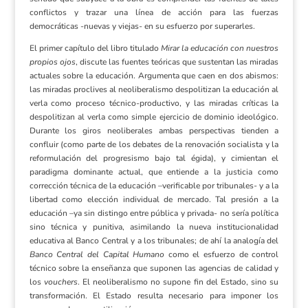
conflictos y trazar una línea de acción para las fuerzas
democráticas -nuevas y viejas- en su esfuerzo por superarles.
El primer capítulo del libro titulado
Mirar la educación con nuestros
propios ojos
, discute las fuentes teóricas que sustentan las miradas
actuales sobre la educación. Argumenta que caen en dos abismos:
las miradas proclives al neoliberalismo despolitizan la educación al
verla como proceso técnico-productivo, y las miradas críticas la
despolitizan al verla como simple ejercicio de dominio ideológico.
Durante los giros neoliberales ambas perspectivas tienden a
confluir (como parte de los debates de la renovación socialista y la
reformulación del progresismo bajo tal égida), y cimientan el
paradigma dominante actual, que entiende a la justicia como
corrección técnica de la educación –verificable por tribunales- y a la
libertad como elección individual de mercado. Tal presión a la
educación –ya sin distingo entre pública y privada- no sería política
sino técnica y punitiva, asimilando la nueva institucionalidad
educativa al Banco Central y a los tribunales; de ahí la analogía del
Banco Central del Capital Humano
como el esfuerzo de control
técnico sobre la enseñanza que suponen las agencias de calidad y
los
vouchers
. El neoliberalismo no supone fin del Estado, sino su
transformación. El Estado resulta necesario para imponer los