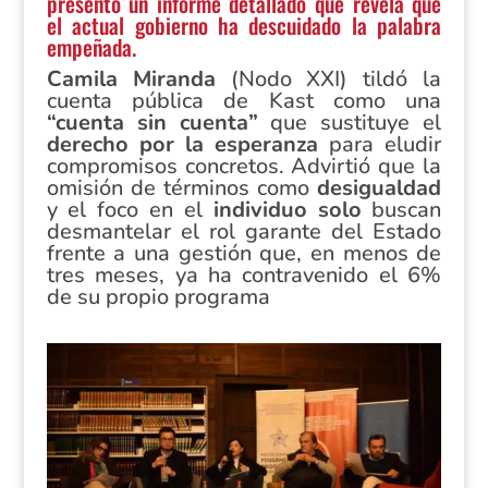
presentó un informe detallado que revela que
el actual gobierno ha descuidado la palabra
empeñada.
Camila Miranda
(Nodo XXI) tildó la
cuenta pública de Kast como una
“cuenta sin cuenta”
que sustituye el
derecho por la esperanza
para eludir
compromisos concretos. Advirtió que la
omisión de términos como
desigualdad
y el foco en el
individuo solo
buscan
desmantelar el rol garante del Estado
frente a una gestión que, en menos de
tres meses, ya ha contravenido el 6%
de su propio programa