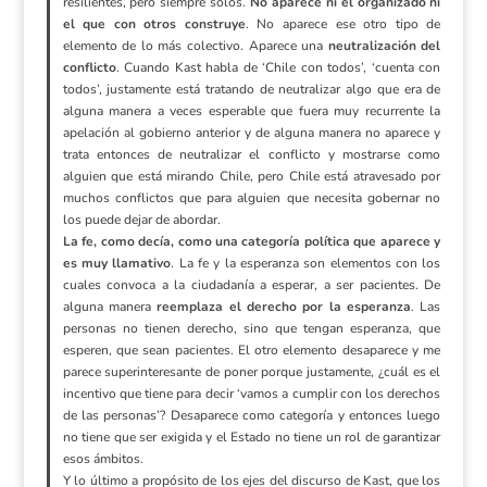
resilientes, pero siempre solos.
No aparece ni el organizado ni
el que con otros construye
. No aparece ese otro tipo de
elemento de lo más colectivo. Aparece una
neutralización del
conflicto
. Cuando Kast habla de ‘Chile con todos’, ‘cuenta con
todos’, justamente está tratando de neutralizar algo que era de
alguna manera a veces esperable que fuera muy recurrente la
apelación al gobierno anterior y de alguna manera no aparece y
trata entonces de neutralizar el conflicto y mostrarse como
alguien que está mirando Chile, pero Chile está atravesado por
muchos conflictos que para alguien que necesita gobernar no
los puede dejar de abordar.
La fe, como decía, como una categoría política que aparece y
es muy llamativo
. La fe y la esperanza son elementos con los
cuales convoca a la ciudadanía a esperar, a ser pacientes. De
alguna manera
reemplaza el derecho por la esperanza
. Las
personas no tienen derecho, sino que tengan esperanza, que
esperen, que sean pacientes. El otro elemento desaparece y me
parece superinteresante de poner porque justamente, ¿cuál es el
incentivo que tiene para decir ‘vamos a cumplir con los derechos
de las personas’? Desaparece como categoría y entonces luego
no tiene que ser exigida y el Estado no tiene un rol de garantizar
esos ámbitos.
Y lo último a propósito de los ejes del discurso de Kast, que los