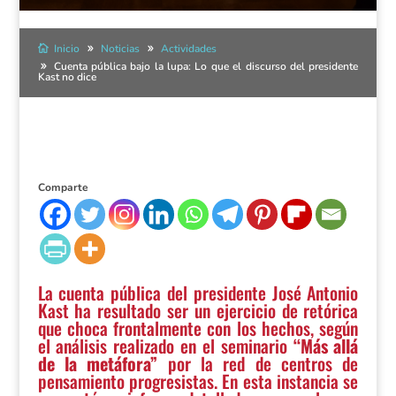
Inicio
Noticias
Actividades
Cuenta pública bajo la lupa: Lo que el discurso del presidente
Kast no dice
Comparte
La cuenta pública del presidente José Antonio
Kast ha resultado ser un ejercicio de retórica
que choca frontalmente con los hechos, según
el análisis realizado en el seminario
“Más allá
de la metáfora”
por la red de centros de
pensamiento progresistas. En esta instancia se