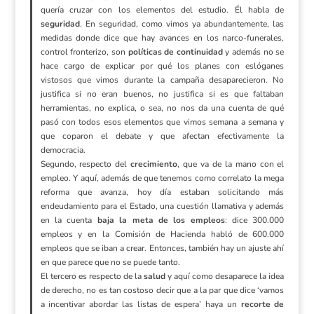
quería cruzar con los elementos del estudio. Él habla de
seguridad
. En seguridad, como vimos ya abundantemente, las
medidas donde dice que hay avances en los narco-funerales,
control fronterizo, son
políticas de continuidad
y además no se
hace cargo de explicar por qué los planes con eslóganes
vistosos que vimos durante la campaña desaparecieron. No
justifica si no eran buenos, no justifica si es que faltaban
herramientas, no explica, o sea, no nos da una cuenta de qué
pasó con todos esos elementos que vimos semana a semana y
que coparon el debate y que afectan efectivamente la
democracia.
Segundo, respecto del
crecimiento
, que va de la mano con el
empleo. Y aquí, además de que tenemos como correlato la mega
reforma que avanza, hoy día estaban solicitando más
endeudamiento para el Estado, una cuestión llamativa y además
en la cuenta
baja la meta de los empleos
: dice 300.000
empleos y en la Comisión de Hacienda habló de 600.000
empleos que se iban a crear. Entonces, también hay un ajuste ahí
en que parece que no se puede tanto.
El tercero es respecto de la
salud
y aquí como desaparece la idea
de derecho, no es tan costoso decir que a la par que dice ‘vamos
a incentivar abordar las listas de espera’ haya un
recorte de