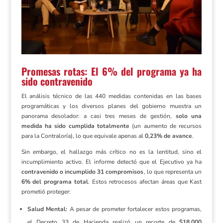
Promesas rotas: El 6% del programa ya ha
sido contravenido
El análisis técnico de las 440 medidas contenidas en las bases
programáticas y los diversos planes del gobierno muestra un
panorama desolador: a casi tres meses de gestión,
solo una
medida ha sido cumplida totalmente
(un aumento de recursos
para la Contraloría), lo que equivale apenas al
0,23% de avance
.
Sin embargo, el hallazgo más crítico no es la lentitud, sino el
incumplimiento activo. El informe detectó que el Ejecutivo ya ha
contravenido o incumplido 31 compromisos
, lo que representa un
6% del programa total
. Estos retrocesos afectan áreas que Kast
prometió proteger:
Salud Mental:
A pesar de prometer fortalecer estos programas,
el Decreto 33 de Hacienda realizó un recorte de
$18.000