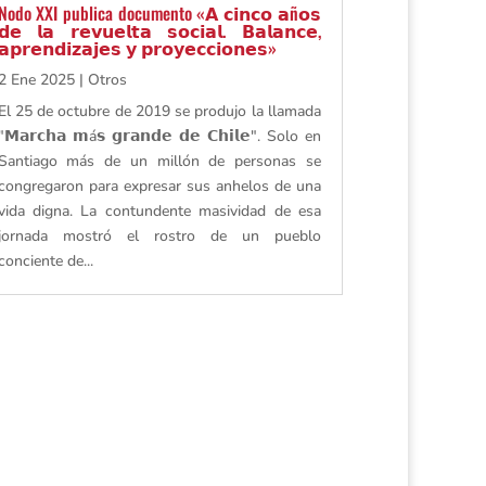
Nodo XXI publica documento «𝗔 𝗰𝗶𝗻𝗰𝗼 𝗮ñ𝗼𝘀
𝗱𝗲 𝗹𝗮 𝗿𝗲𝘃𝘂𝗲𝗹𝘁𝗮 𝘀𝗼𝗰𝗶𝗮𝗹. 𝗕𝗮𝗹𝗮𝗻𝗰𝗲,
𝗮𝗽𝗿𝗲𝗻𝗱𝗶𝘇𝗮𝗷𝗲𝘀 𝘆 𝗽𝗿𝗼𝘆𝗲𝗰𝗰𝗶𝗼𝗻𝗲𝘀»
2 Ene 2025
|
Otros
El 25 de octubre de 2019 se produjo la llamada
"𝗠𝗮𝗿𝗰𝗵𝗮 𝗺á𝘀 𝗴𝗿𝗮𝗻𝗱𝗲 𝗱𝗲 𝗖𝗵𝗶𝗹𝗲". Solo en
Santiago más de un millón de personas se
congregaron para expresar sus anhelos de una
vida digna. La contundente masividad de esa
jornada mostró el rostro de un pueblo
conciente de...