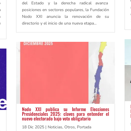
o
del Estado y la derecha radical avanza
a
posiciones en sectores populares, la Fundación
n
Nodo XXI anuncia la renovación de su
e
directorio y el inicio de una nueva etapa...
Nodo XXI publica su Informe Elecciones
Presidenciales 2025: claves para entender el
nuevo electorado bajo voto obligatorio
18 Dic 2025
|
Noticias
,
Otros
,
Portada