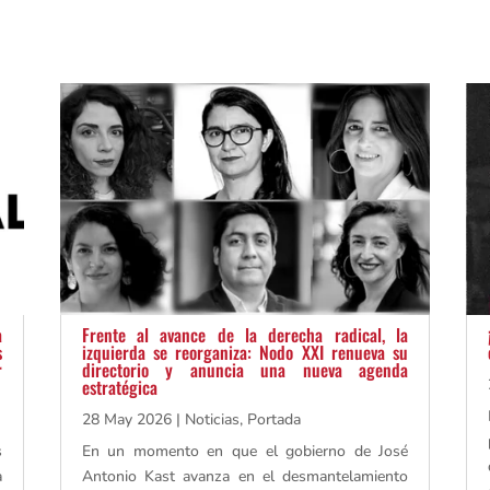
a
Frente al avance de la derecha radical, la
s
izquierda se reorganiza: Nodo XXI renueva su
r
directorio y anuncia una nueva agenda
estratégica
28 May 2026
|
Noticias
,
Portada
s
En un momento en que el gobierno de José
a
Antonio Kast avanza en el desmantelamiento