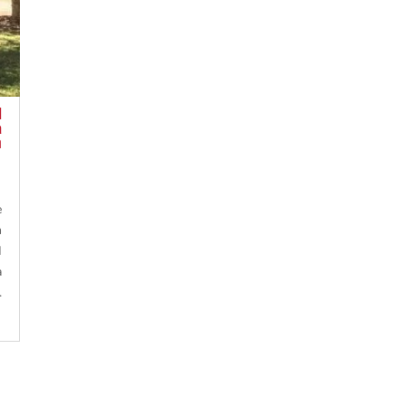
l
a
n
e
n
I
a
.