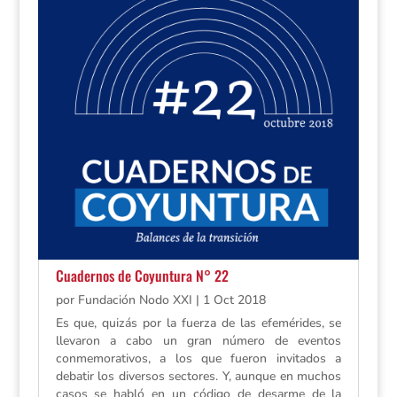
Cuadernos de Coyuntura N° 22
por
Fundación Nodo XXI
|
1 Oct 2018
Es que, quizás por la fuerza de las efemérides, se
llevaron a cabo un gran número de eventos
conmemorativos, a los que fueron invitados a
debatir los diversos sectores. Y, aunque en muchos
casos se habló en un código de desarme de la