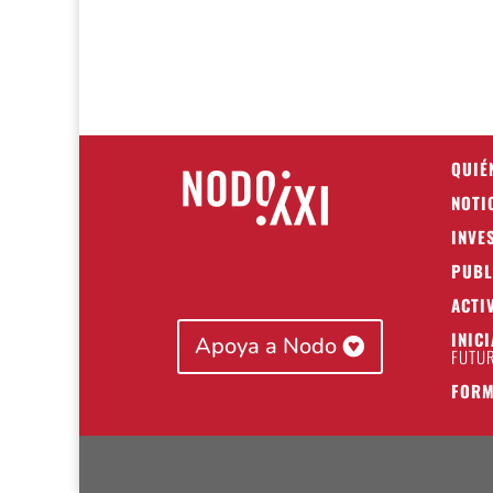
QUIÉ
NOTI
INVE
PUBL
ACTI
INIC
Apoya a Nodo
FUTUR
FORM