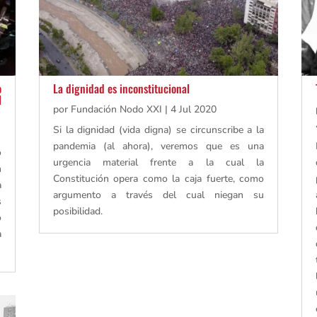
o
La dignidad es inconstitucional
l
por
Fundación Nodo XXI
|
4 Jul 2020
Si la dignidad (vida digna) se circunscribe a la
pandemia (al ahora), veremos que es una
o
urgencia material frente a la cual la
n
Constitución opera como la caja fuerte, como
a
argumento a través del cual niegan su
s
posibilidad.
o
a