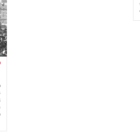
o
a
s
l
s
e