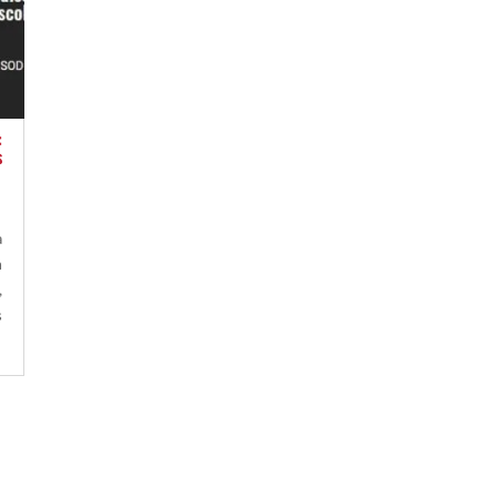
:
s
a
n
,
s