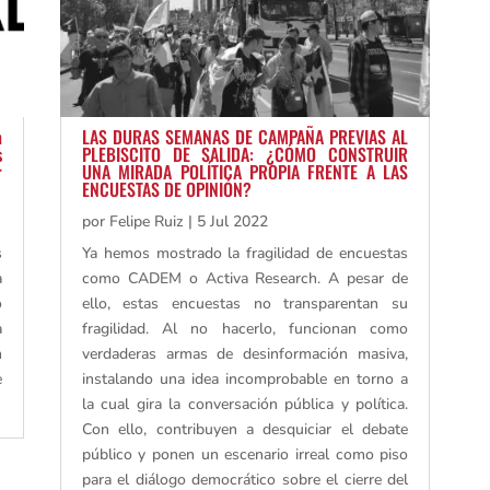
a
LAS DURAS SEMANAS DE CAMPAÑA PREVIAS AL
s
PLEBISCITO DE SALIDA: ¿CÓMO CONSTRUIR
r
UNA MIRADA POLÍTICA PROPIA FRENTE A LAS
ENCUESTAS DE OPINIÓN?
por
Felipe Ruiz
|
5 Jul 2022
s
Ya hemos mostrado la fragilidad de encuestas
a
como CADEM o Activa Research. A pesar de
o
ello, estas encuestas no transparentan su
a
fragilidad. Al no hacerlo, funcionan como
n
verdaderas armas de desinformación masiva,
e
instalando una idea incomprobable en torno a
la cual gira la conversación pública y política.
Con ello, contribuyen a desquiciar el debate
público y ponen un escenario irreal como piso
para el diálogo democrático sobre el cierre del