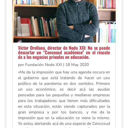
Víctor Orellana, director de Nodo XXI: No se puede
descartar un “Cencosud académico” en el rescate
de a los negocios privados en educación.
por
Fundación Nodo XXI
|
18 May 2020
«Me da la impresión que hay una agenda oscura en
el gobierno que está tratando de hacer un uso
político de la pandemia en dos sentidos. Primero
un uso económico, es decir acá las ayudas
pensadas para las pequeñas y medianas empresas
para los trabajadores que tienen más dificultades
en esta situación, están siendo capturados por la
gran empresa y por los bancos, y me da la
impresión que en la educación se viene lo mismo.
Yo estoy alertando acá de una especie de Cencosud