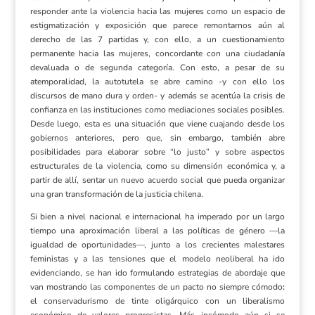
responder ante la violencia hacia las mujeres como un espacio de
estigmatización y exposición que parece remontarnos aún al
derecho de las 7 partidas y, con ello, a un cuestionamiento
permanente hacia las mujeres, concordante con una ciudadanía
devaluada o de segunda categoría. Con esto, a pesar de su
atemporalidad, la autotutela se abre camino -y con ello los
discursos de mano dura y orden- y además se acentúa la crisis de
confianza en las instituciones como mediaciones sociales posibles.
Desde luego, esta es una situación que viene cuajando desde los
gobiernos anteriores, pero que, sin embargo, también abre
posibilidades para elaborar sobre “lo justo” y sobre aspectos
estructurales de la violencia, como su dimensión económica y, a
partir de allí, sentar un nuevo acuerdo social que pueda organizar
una gran transformación de la justicia chilena.
Si bien a nivel nacional e internacional ha imperado por un largo
tiempo una aproximación liberal a las políticas de género —la
igualdad de oportunidades—, junto a los crecientes malestares
feministas y a las tensiones que el modelo neoliberal ha ido
evidenciando, se han ido formulando estrategias de abordaje que
van mostrando las componentes de un pacto no siempre cómodo
:
el conservadurismo de tinte oligárquico con un liberalismo
económico de valores progresistas. Más incómodo aún si se