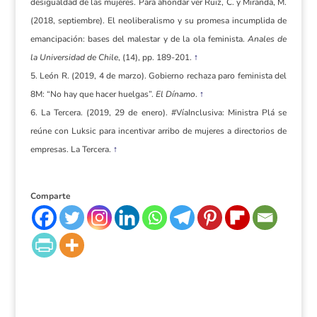
desigualdad de las mujeres. Para ahondar ver Ruiz, C. y Miranda, M.
(2018, septiembre). El neoliberalismo y su promesa incumplida de
emancipación: bases del malestar y de la ola feminista.
Anales de
la Universidad de Chile
, (14), pp. 189-201.
↑
León R. (2019, 4 de marzo). Gobierno rechaza paro feminista del
8M: “No hay que hacer huelgas”.
El Dínamo
.
↑
La Tercera. (2019, 29 de enero). #VíaInclusiva: Ministra Plá se
reúne con Luksic para incentivar arribo de mujeres a directorios de
empresas. La Tercera.
↑
Comparte