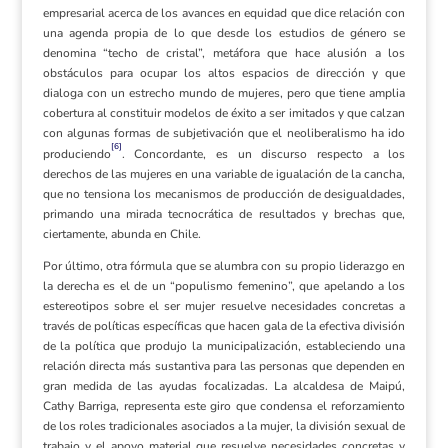
empresarial acerca de los avances en equidad que dice relación con
una agenda propia de lo que desde los estudios de género se
denomina “techo de cristal”, metáfora que hace alusión a los
obstáculos para ocupar los altos espacios de dirección y que
dialoga con un estrecho mundo de mujeres, pero que tiene amplia
cobertura al constituir modelos de éxito a ser imitados y que calzan
con algunas formas de subjetivación que el neoliberalismo ha ido
[6]
produciendo
. Concordante, es un discurso respecto a los
derechos de las mujeres en una variable de igualación de la cancha,
que no tensiona los mecanismos de producción de desigualdades,
primando una mirada tecnocrática de resultados y brechas que,
ciertamente, abunda en Chile.
Por último, otra fórmula que se alumbra con su propio liderazgo en
la derecha es el de un “populismo femenino”, que apelando a los
estereotipos sobre el ser mujer resuelve necesidades concretas a
través de políticas específicas que hacen gala de la efectiva división
de la política que produjo la municipalización, estableciendo una
relación directa más sustantiva para las personas que dependen en
gran medida de las ayudas focalizadas. La alcaldesa de Maipú,
Cathy Barriga, representa este giro que condensa el reforzamiento
de los roles tradicionales asociados a la mujer, la división sexual de
trabajo y el apoyo material que resuelve necesidades concretas y