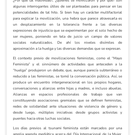
¿Por qué tal masividad?, ¿quiénes se movilizaron y por qué? son
algunas interrogantes útiles de ser planteadas para pensar en las
potencialidades de tal hito. Si bien hay un carácter multifactorial
para explicar la movilización, una hebra que parece atravesarla es
un desplazamiento en la tolerancia frente a las diversas
expresiones de injusticia que se experimentan por el solo hecho de
ser mujeres, poniendo en tela de juicio un campo de valores
sociales naturalizados. De ahí los niveles disímiles de
aproximación a la huelga y las diversas demandas que se expresan.
El contexto previo de movilizaciones feministas, como el “Mayo
Feminista” y el sinnúmero de actividades que anteceden a la
“huelga” produjeron un debate, que, aunque parecía subterráneo o
reducido a las feministas, se tomó la conversación pública. Así, se
produce un encuentro intergeneracional en los propios hogares,
conversaciones y alianzas entre hijas y madres, e incluso abuelas.
Alianzas en espacios profesionales de trabajo que van
constituyendo asociaciones gremiales que se definen feministas,
redes de solidaridad ante situaciones de violencia de género y,
desde luego, múltiples iniciativas desde grupos activistas y
puentes hacia otras luchas sociales.
Los días previos al tsunami feminista están marcados por una
amplia agenda mediática acerca del Día Internacional de la Mujer,