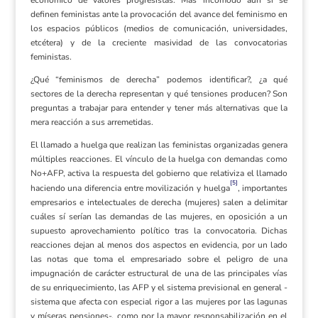
definen feministas ante la provocación del avance del feminismo en
los espacios públicos (medios de comunicación, universidades,
etcétera) y de la creciente masividad de las convocatorias
feministas.
¿Qué “feminismos de derecha” podemos identificar?, ¿a qué
sectores de la derecha representan y qué tensiones producen? Son
preguntas a trabajar para entender y tener más alternativas que la
mera reacción a sus arremetidas.
El llamado a huelga que realizan las feministas organizadas genera
múltiples reacciones. El vínculo de la huelga con demandas como
No+AFP, activa la respuesta del gobierno que relativiza el llamado
[5]
haciendo una diferencia entre movilización y huelga
, importantes
empresarios e intelectuales de derecha (mujeres) salen a delimitar
cuáles sí serían las demandas de las mujeres, en oposición a un
supuesto aprovechamiento político tras la convocatoria. Dichas
reacciones dejan al menos dos aspectos en evidencia, por un lado
las notas que toma el empresariado sobre el peligro de una
impugnación de carácter estructural de una de las principales vías
de su enriquecimiento, las AFP y el sistema previsional en general -
sistema que afecta con especial rigor a las mujeres por las lagunas
y míseras pensiones-, como por la mayor responsabilización en el