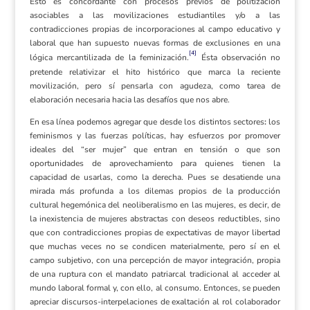
Esto es concordante con procesos previos de politización
asociables a las movilizaciones estudiantiles y/o a las
contradicciones propias de incorporaciones al campo educativo y
laboral que han supuesto nuevas formas de exclusiones en una
[4]
lógica mercantilizada de la feminización.
Ésta observación no
pretende relativizar el hito histórico que marca la reciente
movilización, pero sí pensarla con agudeza, como tarea de
elaboración necesaria hacia las desafíos que nos abre.
En esa línea podemos agregar que desde los distintos sectores
:
los
feminismos y las fuerzas políticas, hay esfuerzos por promover
ideales del “ser mujer” que entran en tensión o que son
oportunidades de aprovechamiento para quienes tienen la
capacidad de usarlas, como la derecha. Pues se desatiende una
mirada más profunda a los dilemas propios de la producción
cultural hegemónica del neoliberalismo en las mujeres, es decir, de
la inexistencia de mujeres abstractas con deseos reductibles, sino
que con contradicciones propias de expectativas de mayor libertad
que muchas veces no se condicen materialmente, pero sí en el
campo subjetivo, con una percepción de mayor integración, propia
de una ruptura con el mandato patriarcal tradicional al acceder al
mundo laboral formal y, con ello, al consumo. Entonces, se pueden
apreciar discursos-interpelaciones de exaltación al rol colaborador