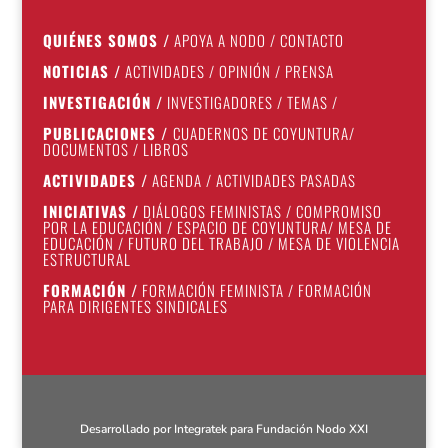
QUIÉNES SOMOS
/
APOYA A NODO
/
CONTACTO
NOTICIAS
/
ACTIVIDADES
/
OPINIÓN
/
PRENSA
INVESTIGACIÓN
/
INVESTIGADORES
/
TEMAS
/
PUBLICACIONES
/
CUADERNOS DE COYUNTURA
/
DOCUMENTOS
/
LIBROS
ACTIVIDADES
/
AGENDA
/
ACTIVIDADES PASADAS
INICIATIVAS
/
DIÁLOGOS FEMINISTAS
/
COMPROMISO
POR LA EDUCACIÓN
/
ESPACIO DE COYUNTURA
/
MESA DE
EDUCACIÓN
/
FUTURO DEL TRABAJO
/
MESA DE VIOLENCIA
ESTRUCTURAL
FORMACIÓN
/
FORMACIÓN FEMINISTA
/
FORMACIÓN
PARA DIRIGENTES SINDICALES
Desarrollado por
Integratek
para Fundación Nodo XXI