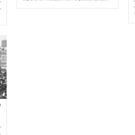
y
y
o
n
l