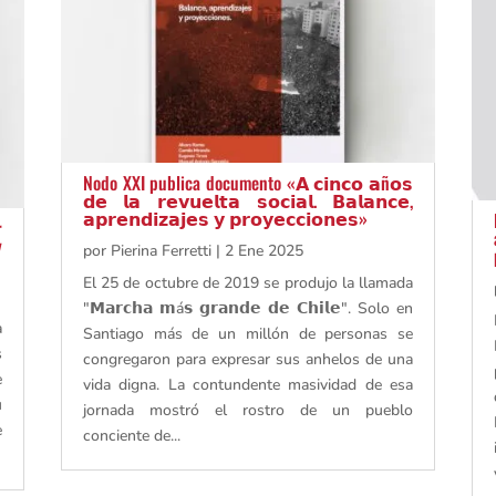
Nodo XXI publica documento «𝗔 𝗰𝗶𝗻𝗰𝗼 𝗮ñ𝗼𝘀
𝗱𝗲 𝗹𝗮 𝗿𝗲𝘃𝘂𝗲𝗹𝘁𝗮 𝘀𝗼𝗰𝗶𝗮𝗹. 𝗕𝗮𝗹𝗮𝗻𝗰𝗲,
𝗮𝗽𝗿𝗲𝗻𝗱𝗶𝘇𝗮𝗷𝗲𝘀 𝘆 𝗽𝗿𝗼𝘆𝗲𝗰𝗰𝗶𝗼𝗻𝗲𝘀»
r
y
por
Pierina Ferretti
|
2 Ene 2025
El 25 de octubre de 2019 se produjo la llamada
"𝗠𝗮𝗿𝗰𝗵𝗮 𝗺á𝘀 𝗴𝗿𝗮𝗻𝗱𝗲 𝗱𝗲 𝗖𝗵𝗶𝗹𝗲". Solo en
a
Santiago más de un millón de personas se
s
congregaron para expresar sus anhelos de una
e
vida digna. La contundente masividad de esa
u
jornada mostró el rostro de un pueblo
e
conciente de...