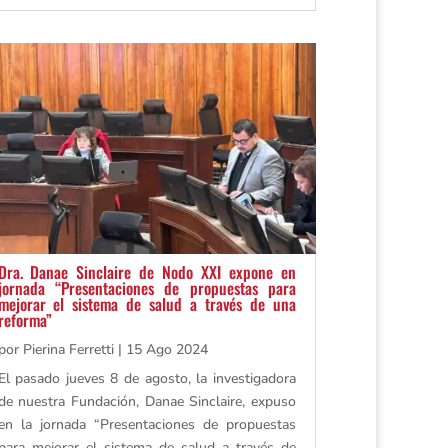
Dra. Danae Sinclaire de Nodo XXI expone en
jornada “Presentaciones de propuestas para
mejorar el sistema de salud a través de una
reforma”
por
Pierina Ferretti
|
15 Ago 2024
El pasado jueves 8 de agosto, la investigadora
de nuestra Fundación, Danae Sinclaire, expuso
en la jornada “Presentaciones de propuestas
para mejorar el sistema de salud a través de