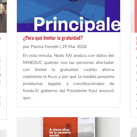
¿Para qué limitar la gratuidad?
e
por
Pierina Ferretti
|
25 Mar 2026
En esta minuta, Nodo XXI analiza con datos del
O
MINEDUC quiénes son las personas afectadas
S
con limitar la gratuidad, cuánto ahorra
N
realmente el fisco y por qué la medida presenta
E
problemas legales y constitucionales de
L
fondo.El gobierno del Presidente Kast anunció
s
que...
l