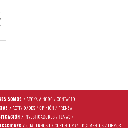
s
s
e
a
NES SOMOS
/
APOYA A NODO
/
CONTACTO
CIAS
/
ACTIVIDADES
/
OPINIÓN
/
PRENSA
STIGACIÓN
/
INVESTIGADORES
/
TEMAS
/
ICACIONES
/
CUADERNOS DE COYUNTURA
/
DOCUMENTOS
/
LIBROS