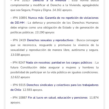
– IPN 10327
Derecho a la vivienda
: Esta norma busca
complementar y modificar el Derecho a la Vivienda, agregándole
que sea Segura, Propia y Digna.
14.161 apoyos.
– IPN 10891
Nunca más: Garantía de no repetición de violaciones
de DD.HH
: La defensa y promoción de los Derechos Humanos
debe erigirse como una obligación de Estado y de generación de
políticas públicas.
13.190 apoyos
– IPN 2419
Derechos sexuales y reproductivos
: Busca consagrar
que se reconozca, resguarde y promueve la vivencia de la
sexualidad y reproducción de manera libre, autónoma y segura.
13.038 apoyos
– IPN 8247
Nada sin nosotras: paridad en los cargos públicos
: La
futura Constitución debe asegurar a mujeres y hombres la
posibilidad de participar en la vida pública en iguales condiciones.
12.622 apoyos
– IPN 9315
Derechos sindicales y colectivos para los trabajadores
de Chile
12.593 apoyos.
– IPN 10887
Fin al lucro en salud, educación y pensiones
11.874
apoyos.