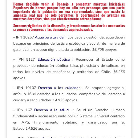
Hemos decidido venir al Consejo a presentar nuestras Iniciativas
Populares de Norma porque hoy no sólo nos preocupa que una parte
importante de la población no sea representada, sino que existe la
amenaza real que no solo perdamos la oportunidad de avanzar en
nuestros derechos, sino que efectivamente retrocedamos.
Seremos vigilantes de la discusión, y levantaremos las alertas necesarias
si vemos retrocesos a las demandas aquí esbozadas.
– IPN 10267
Agua para la vida
: Los usos y gestión del agua deben
basarse en principios de justicia ecológica y social, de manera de
garantizar un acceso digno a toda la población.
15.705 apoyos
– IPN 5127
Educación pública
: Reconocer al Estado como
proveedor de educación pública, laica, pluralista y de calidad, en
todos los niveles de enseñanza y territorios de Chile.
15.266
apoyos
– IPN 10107
Derecho a los cuidados
: Se propone agregar al
artículo 16 el derecho a los cuidados, comprensivo del derecho a
cuidar y a ser cuidados.
14.935 apoyos
– IPN 167
Derecho a la salud
: Salud un Derecho Humano
fundamental y social asegurado por un Sistema Universal centrado
en APS, financiamiento solidario y garantizado por el
Estado.
14.526 apoyos