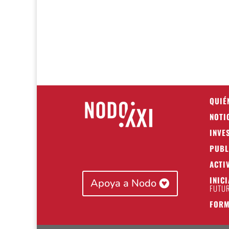
QUIÉ
NOTI
INVE
PUBL
ACTI
INIC
Apoya a Nodo
FUTUR
FORM