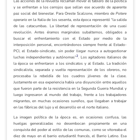
Las acciones de la revuelta reclaman mover el tablero de la política
y se enfrentan a los cerrojos que sellan ese acuerdo de aparente
paz social del bienestar. Para Oreste Scalzone, miembro de
Potere
operario
en la Italia de los sesenta, esta época representó “la salida
de las catacumbas. La libertad de representación de una cuasi
revolución. Antes éramos marginales subalternos, obligados a
buscar el enfrentamiento con el Estado por medio de la
interposición personal, encontrándonos siempre frente al Estado-
PCI, el Estado-sindicato, sin poder llegar nunca a autogestionar
2
luchas independientes y autónomas”
. Los agitadores italianos de
la época se enfrentaron a los sindicatos y al Estado. La tradición
sindicalista, separada y vuelta representación de los obreros, no
procesaba la rebeldía de los cuadros jóvenes de la clase.
Justamente en esa experiencia había una disyunción entre aquellos
que fueron parte de la resistencia en la Segunda Guerra Mundial y
luego ingresaron al mundo del trabajo, frente a los trabajadores
migrantes, en muchas ocasiones sureños, que llegaban a trabajar
en las fábricas del lujo y el desarrollo en el norte italiano.
La imagen política de la época es, en ocasiones confusa, las
huelgas generalizadas no desembocan propiamente en una
conquista del poder al estilo de las comunas, como se vitoreaba el
diez de mayo en el barrio estudiantil francés, el Barrio Latino. Esa