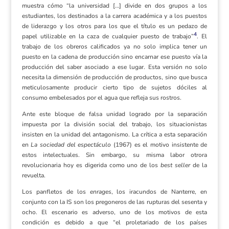
muestra cómo “la universidad […] divide en dos grupos a los
estudiantes, los destinados a la carrera académica y a los puestos
de liderazgo y los otros para los que el título es un pedazo de
4
papel utilizable en la caza de cualquier puesto de trabajo”
. El
trabajo de los obreros calificados ya no solo implica tener un
puesto en la cadena de producción sino encarnar ese puesto vía la
producción del saber asociado a ese lugar. Esta versión no solo
necesita la dimensión de producción de productos, sino que busca
meticulosamente producir cierto tipo de sujetos dóciles al
consumo embelesados por el agua que refleja sus rostros.
Ante este bloque de falsa unidad logrado por la separación
impuesta por la división social del trabajo, los situacionistas
insisten en la unidad del antagonismo. La crítica a esta separación
en
La sociedad del espectáculo
(1967) es el motivo insistente de
estos intelectuales. Sin embargo, su misma labor otrora
revolucionaria hoy es digerida como uno de los
best seller
de la
revuelta.
Los panfletos de los
enrages
, los iracundos de Nanterre, en
conjunto con la IS son los pregoneros de las rupturas del sesenta y
ocho. El escenario es adverso, uno de los motivos de esta
condición es debido a que “el proletariado de los países