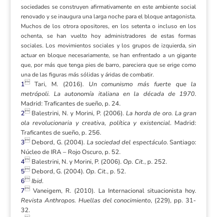
sociedades se construyen afirmativamente en este ambiente social
renovado y se inaugura una larga noche para el bloque antagonista.
Muchos de los otrora opositores, en los setenta o incluso en los
ochenta, se han vuelto hoy administradores de estas formas
sociales. Los movimientos sociales y los grupos de izquierda, sin
actuar en bloque necesariamente, se han enfrentado a un gigante
que, por más que tenga pies de barro, pareciera que se erige como
una de las figuras más sólidas y áridas de combatir.

1
Tari, M. (2016).
Un comunismo más fuerte que la
metrópoli. La autonomía italiana en la década de 1970
.
Madrid: Traficantes de sueño, p. 24.

2
Balestrini, N. y Morini, P. (2006).
La horda de oro. La gran
ola revolucionaria y creativa, política y existencial
. Madrid:
Traficantes de sueño, p. 256.

3
Debord, G. (2004).
La sociedad del espectáculo
.
Santiago:
Núcleo de IRA – Rojo Oscuro, p. 52.

4
Balestrini, N. y Morini, P. (2006).
Op. Cit.
, p. 252.

5
Debord, G. (2004).
Op. Cit.
, p. 52.

6
Ibid.

7
Vaneigem, R. (2010). La Internacional situacionista hoy.
Revista Anthropos. Huellas del conocimiento
, (229), pp. 31-
32.