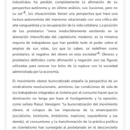
industriales ha perdido completamente la afirmación de su
perspectiva autónoma y, en último análisis, sus ilusiones, pero no
5
su ser”
, los situacionistas tienen una perspectiva que hace una
lectura autonomista del marxismo relacionada con una crítica del
arte vanguardista y la recuperación de la vida cotidiana. La posición
de los proletarios “mora irreductiblemente existiendo en la
alienación intensificada del capitalismo moderno: es la inmensa
mayoría de trabajadores que han perdido todo el poder sobre el
empleo de sus vidas, los que lo saben, se redefinen como
6
proletarios, el negativo del obrero en esta sociedad”
. Obreros y
proletarios definidos como afirmación y negación son las figuras
utilizadas para renovar los bríos de la ruptura con la sociedad
administrada por la economía.
El movimiento obrero burocratizado empaña la perspectiva de un
sindicalismo revolucionario, asimismo, las condiciones de vida de
los trabajadores integrados al sistema por el consumo hacen que la
dominación no tenga por base el hostigamiento y la opresión,
como señala Raoul Vaneigem: “la burocratización del movimiento
obrero, el colapso de las imposturas de la emancipación
(socialismo, leninismo, trotskismo, maoísmo, izquierdismo y las
demás), el consumismo y la transformación de la práctica política
en clientelismo han sumergido al proletariado en el desconcierto