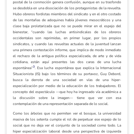
postal de la conmoción genera confusión, aunque en su trasfondo
se desdobla en una disociación de los protagonistas de la revuelta.
Hubo obreros fordistas miembros del sindicato y en el otro costado
de las montañas de adoquines había jóvenes mesocráticos y una
clase baja proletarizada que no se puede mirar en el espejo del
bienestar, “cuando las luchas antisindicales de los obreros
occidentales son reprimidas, en primer lugar, por los propios
sindicatos, y cuando las revueltas actuales de la juventud lanzan
una primera contestación informe, que implica de modo inmediato
el rechazo de la antigua política especializada, de arte y de vida
cotidiana, están aquí presentes las dos caras de una lucha
3
espontánea”
. Esa lucha espontánea que explica la Internacional
Situacionista (IS) bajo los términos de su portavoz, Guy Debord,
busca la derrota de una sociedad en vías de una hiper-
especialización por medio de la educación de los trabajadores. El
concepto del espectáculo ­—que hoy ha ingresado vía académica a
la discusión sobre la imagen— tiene que ver con esa
contemplación de una representación separada de lo social.
Como los árboles que no permiten ver el bosque, la universidad
masiva de los setenta cumple el rol de perpetuar ese espejo de lo
social que no deja ver el conjunto de la sociedad como todo. La
hiper especialización laboral desde una perspectiva de izquierda