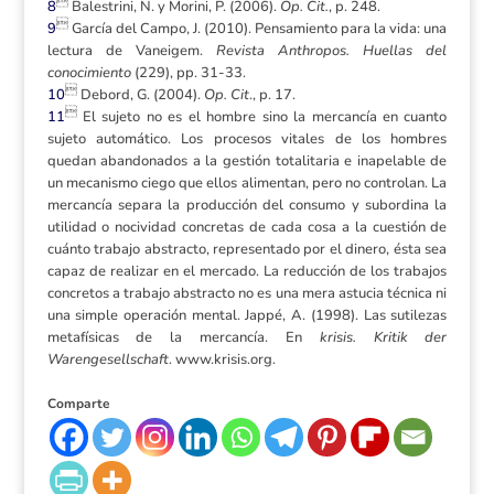

8
Balestrini, N. y Morini, P. (2006).
Op. Cit.
, p. 248.

9
García del Campo, J. (2010). Pensamiento para la vida: una
lectura de Vaneigem.
Revista Anthropos. Huellas del
conocimiento
(229), pp. 31-33.

10
Debord, G. (2004).
Op. Cit
., p. 17.

11
El sujeto no es el hombre sino la mercancía en cuanto
sujeto automático. Los procesos vitales de los hombres
quedan abandonados a la gestión totalitaria e inapelable de
un mecanismo ciego que ellos alimentan, pero no controlan. La
mercancía separa la producción del consumo y subordina la
utilidad o nocividad concretas de cada cosa a la cuestión de
cuánto trabajo abstracto, representado por el dinero, ésta sea
capaz de realizar en el mercado. La reducción de los trabajos
concretos a trabajo abstracto no es una mera astucia técnica ni
una simple operación mental. Jappé, A. (1998). Las sutilezas
metafísicas de la mercancía. En
krisis. Kritik der
Warengesellschaft
. www.krisis.org.
Comparte