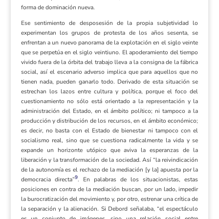
forma de dominación nueva.
Ese sentimiento de desposesión de la propia subjetividad lo
experimentan los grupos de protesta de los años sesenta, se
enfrentan a un nuevo panorama de la explotación en el siglo veinte
que se perpetúa en el siglo veintiuno. El apoderamiento del tiempo
vivido fuera de la órbita del trabajo lleva a la consigna de la fábrica
social, así el escenario adverso implica que para aquellos que no
tienen nada, pueden ganarlo todo. Derivado de esta situación se
estrechan los lazos entre cultura y política, porque el foco del
cuestionamiento no sólo está orientado a la representación y la
administración del Estado, en el ámbito político; ni tampoco a la
producción y distribución de los recursos, en el ámbito económico;
es decir, no basta con el Estado de bienestar ni tampoco con el
socialismo real, sino que se cuestiona radicalmente la vida y se
expande un horizonte utópico que aviva la esperanzas de la
liberación y la transformación de la sociedad. Así “la reivindicación
de la autonomía es el rechazo de la mediación [y la] apuesta por la
9
democracia directa”
. En palabras de los situacionistas, estas
posiciones en contra de la mediación buscan, por un lado, impedir
la burocratización del movimiento y, por otro, estrenar una crítica de
la separación y la alienación. Si Debord señalaba, “el espectáculo
es un conjunto de imágenes, sino una relación social entre