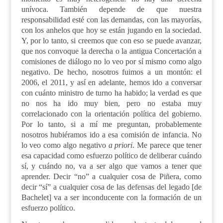
unívoca. También depende de que nuestra
responsabilidad est
é
con las demandas, con las mayorías,
con los anhelos que hoy se están jugando en la sociedad.
Y, por lo tanto, si creemos que con eso se puede avanzar,
que nos convoque la derecha o la antigua Concertación a
comisiones de diálogo no lo veo por sí mismo como algo
negativo. De hecho, nosotros fuimos a un montón: el
2006, el 2011, y así en adelante, hemos ido a conversar
con cuánto ministro de turno ha habido; la verdad es que
no nos ha ido muy bien, pero no estaba muy
correlacionado con la orientación política del gobierno.
Por lo tanto, si a mí me preguntan, probablemente
nosotros hubiéramos ido a esa
c
omisión de
i
nfancia. No
lo veo como algo negativo
a priori
. Me parece que tener
esa capacidad como esfuerzo político de deliberar cuándo
sí, y cuándo no, va a ser algo que vamos a tener que
aprender. Decir “no” a cualquier cosa de Piñera, como
decir “sí” a cualquier cosa de las defensas del legado [de
Bachelet] va a ser inconducente con la formación de un
esfuerzo político.