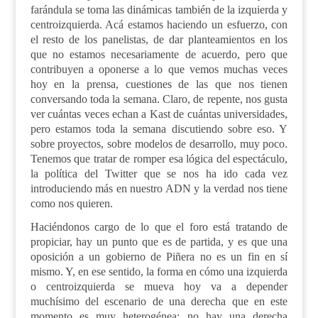
farándula se toma las dinámicas
también de
la izquierda y
centroizquierda. Acá estamos haciendo un esfuerzo, con
el resto de los panelistas, de dar planteamientos en los
que no estamos necesariamente de acuerdo, pero que
contribuyen a oponerse a lo que vemos muchas veces
hoy en la prensa, cuestiones de las que nos tienen
conversando toda la semana. Claro, de repente, nos gusta
ver cuántas veces echan a Kast de cuántas universidades,
pero estamos toda la semana discutiendo sobre eso. Y
sobre proyectos, sobre modelos de desarrollo, muy poco.
Tenemos que tratar de romper esa lógica del espectáculo,
la política del Twitter que se nos ha ido cada vez
introduciendo más en nuestro ADN y la verdad nos tiene
como nos quieren.
Haciéndonos cargo de lo que el foro está tratando de
propiciar, hay un punto que es de partida, y es que una
oposición a un gobierno de Piñera no es un fin en sí
mismo. Y, en ese sentido, la forma en c
ó
mo una izquierda
o centroizquierda se mueva hoy va a depender
muchísimo del escenario de una derecha que en este
momento es muy heterogénea: no hay una derecha