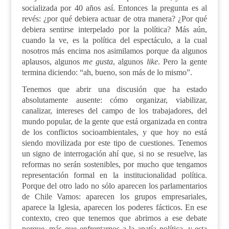
socializada por 40 años así. Entonces la pregunta es al
revés: ¿por qué debiera actuar de otra manera? ¿Por qué
debiera sentirse interpelado por la política? Más aún,
cuando la ve, es la política del espectáculo, a la cual
nosotros más encima nos asimilamos porque da algunos
aplausos, algunos
me gusta
, algunos
like
. Pero la gente
termina diciendo: “ah, bueno, son más de lo mismo”.
Tenemos que abrir una discusión que ha estado
absolutamente ausente: cómo organizar, viabilizar,
canalizar, intereses del campo de los trabajadores, del
mundo popular, de la gente que está organizada en contra
de los conflictos socioambientales, y que hoy no está
siendo movilizada por este tipo de cuestiones. Tenemos
un signo de interrogación ahí que, si no se resuelve, las
reformas no serán sostenibles, por mucho que tengamos
representación formal en la institucionalidad política.
Porque del otro lado no sólo aparecen los parlamentarios
de Chile
Vamos: aparecen los grupos empresariales,
aparece la
I
glesia, aparecen los poderes fácticos.
En ese
contexto, creo que tenemos que abrirnos a ese debate
porque
,
más que enfrentarnos a la apatía política
,
y esta