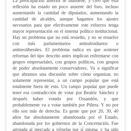
La preocupación anterior se mantiene, y creo que esta
reflexión ha estado un poco ausente del foro
,
incluso
aumentando la cantidad de diputados, aumentando la
cantidad de alcaldes, aunque hagamos los ajustes
necesarios para que efectivamente este esfuerzo tenga
mayor representación en el sistema político institucional.
Hay un problema que no está resuelto, y no se resuelve
con más parlamentarios antisubsidiarios o
antineoliberales. El problema radica en que sostener
reformas del tipo descrito antes implican enfrentarse con
grupos empresariales, con grupos políticos, con grupos
de poder absolutamente conservadores. Va a significar
que abramos una discusión sobre cómo organizar, no
solamente representar, a un campo popular que está
totalmente fuera de esto. Un campo popular que puede
tener esa contradicción de votar por Beatriz Sánchez y
después haber votado por Ossandón
,
y que
probablemente va a votar también por Piñera. Y no por
ello son más de derecha. Es gente que por 20, 30, 40
años fue
absolutamente abandonada por el Estado,
abandonada por los gobiernos de la Concertación. Fue
arrojada al mercado a vérselas por sí misma, y ha sido