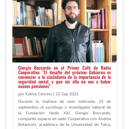
Giorgio Boccardo en el Primer Café de Radio
Cooperativa: “El desafío del próximo Gobierno es
convencer a la ciudadanía de la importancia de la
seguridad social, y que sin ella no van a haber
nuevas pensiones”
por
Kathia Cancino
|
22 Sep 2021
Durante la mañana de este miércoles 22 de
septiembre, el sociólogo e investigador laboral de
la Fundación Nodo XXI, Giorgio Boccardo,
compartió espacio en radio Cooperativa con Andrea
Betancort, académica de la Universidad de Talca,