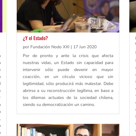
¿Y el Estado?
por
Fundación Nodo XXI
|
17 Jun 2020
a
Por de pronto y ante la crisis que afecta
a
nuestras vidas, un Estado sin capacidad para
e
intervenir sólo puede devenir en mayor
a
coacción, en un círculo vicioso que sin
d
legitimidad, sólo producirá más malestar. Debe
e
abrirse a su reconstrucción legítima, en base a
r
los dilemas actuales de la sociedad chilena,
a
siendo su democratización un camino.
a
,
a
a