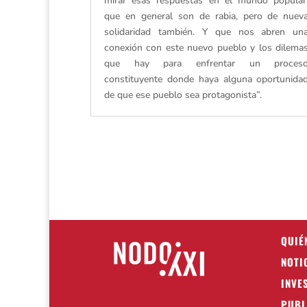
mirar esas respuestas en el mundo popular
que en general son de rabia, pero de nuev
solidaridad también. Y que nos abren un
conexión con este nuevo pueblo y los dilema
que hay para enfrentar un proces
constituyente donde haya alguna oportunida
de que ese pueblo sea protagonista”.
QUIÉ
NOTI
INVE
PUBL