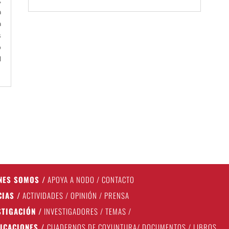
,
a
a
s
o
d
NES SOMOS
/
APOYA A NODO
/
CONTACTO
CIAS
/
ACTIVIDADES
/
OPINIÓN
/
PRENSA
STIGACIÓN
/
INVESTIGADORES
/
TEMAS
/
ICACIONES
/
CUADERNOS DE COYUNTURA
/
DOCUMENTOS
/
LIBROS