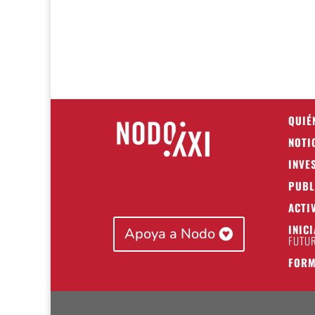
QUIÉ
NOTI
INVE
PUBL
ACTI
INIC
Apoya a Nodo
FUTUR
FORM