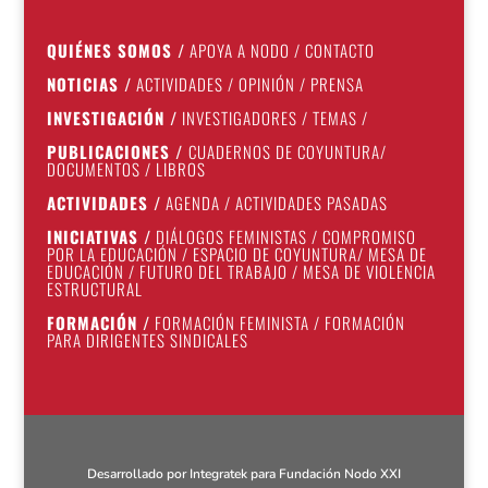
QUIÉNES SOMOS
/
APOYA A NODO
/
CONTACTO
NOTICIAS
/
ACTIVIDADES
/
OPINIÓN
/
PRENSA
INVESTIGACIÓN
/
INVESTIGADORES
/
TEMAS
/
PUBLICACIONES
/
CUADERNOS DE COYUNTURA
/
DOCUMENTOS
/
LIBROS
ACTIVIDADES
/
AGENDA
/
ACTIVIDADES PASADAS
INICIATIVAS
/
DIÁLOGOS FEMINISTAS
/
COMPROMISO
POR LA EDUCACIÓN
/
ESPACIO DE COYUNTURA
/
MESA DE
EDUCACIÓN
/
FUTURO DEL TRABAJO
/
MESA DE VIOLENCIA
ESTRUCTURAL
FORMACIÓN
/
FORMACIÓN FEMINISTA
/
FORMACIÓN
PARA DIRIGENTES SINDICALES
Desarrollado por
Integratek
para Fundación Nodo XXI