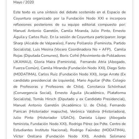
Mayo / 2020
Este texto es una síntesis del debate sostenido en el Espacio de
Coyuntura organizado por la Fundación Nodo XXI e incorpora
reflexiones posteriores de su equipo editorial compuesto por:
Manuel Antonio Garretón, Camila Miranda, Julio Pinto, Ernesto
Águila y Carlos Ruiz. En la sesión de Coyuntura participaron: Jorge
Sharp (Alcalde de Valparaíso), Fanny Pollarolo (Feminista, Partido
Socialista), Luis Mesina (Vocero Coordinadora No + AFP), Camila
Rojas (Diputada Comunes), Boris Cofré (Movimiento de Pobladores
UKAMAU), Gloria Maira (Feminista), Fernando Atria (Abogado,
Fuerza Común), Camila Miranda (Fundación Nodo XXI), Diego Soto
(MODATIMA), Carlos Ruiz (Fundación Nodo XXI), Jorge Arrate (Ex
candidato presidencial de izquierda), Mario Aguilar (Pdte. Colegio
de Profesoras y Profesores de Chile), Constanza Schönhaut
(Convergencia Social), Ernesto Águila (Académico, Plataforma
Socialista), Tomás Hirsch (Diputado y ex Candidato Presidencial),
Manuel Antonio Garretón (Académico U. de Chile), Fernando
Pairican (Historiador mapuche), Verónica Valdivia (Historiadora),
Julio Pinto (Historiador USACh), Daniela López (Abogada
feminista, Fundación Nodo XXI), Rodrigo Pérez (ex Pdte. Centro de
Estudiantes Instituto Nacional), Rodrigo Faúndez (MODATIMA),
Víctor Orellana (Fundación Nodo XXI), Andrés Solimano