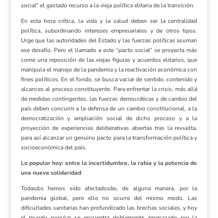
social” el gastado recurso a la vieja política elitaria de la transición.
En esta hora crítica, la vida y la salud deben ser la centralidad
política, subordinando intereses empresariales y de otros tipos.
Urge que las autoridades del Estado y las fuerzas políticas asuman
ese desafío. Pero el llamado a este “pacto social” se proyecta más
como una reposición de las viejas figuras y acuerdos elitarios, que
manipula el manejo de la pandemia y la reactivación económica con
fines políticos. En el fondo, se busca vaciar de sentido, contenido y
alcances al proceso constituyente. Para enfrentar la crisis, más allá
de medidas contingentes, las fuerzas democráticas y de cambio del
país deben concurrir a la defensa de un cambio constitucional, a la
democratización y ampliación social de dicho proceso y a la
proyección de experiencias deliberativas abiertas tras la revuelta,
para así alcanzar un genuino pacto para la transformación política y
socioeconómica del país.
Lo popular hoy: entre la incertidumbre, la rabia y la potencia de
una nueva solidaridad
Todas/os hemos sido afectados/as, de alguna manera, por la
pandemia global, pero ello no ocurre del mismo modo. Las
dificultades sanitarias han profundizado las brechas sociales, y hoy
el mundo popular se encuentra doblemente amenazado por la