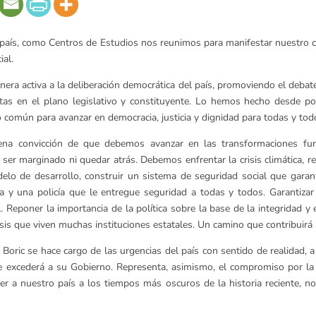
o país, como Centros de Estudios nos reunimos para manifestar nuestro 
ial.
ra activa a la deliberación democrática del país, promoviendo el debate
tas en el plano legislativo y constituyente. Lo hemos hecho desde pos
común para avanzar en democracia, justicia y dignidad para todas y todo
plena convicción de que debemos avanzar en las transformaciones fun
ser marginado ni quedar atrás. Debemos enfrentar la crisis climática, r
lo de desarrollo, construir un sistema de seguridad social que garant
cia y una policía que le entregue seguridad a todas y todos. Garantiz
 Reponer la importancia de la política sobre la base de la integridad y 
isis que viven muchas instituciones estatales. Un camino que contribuirá
 Boric se hace cargo de las urgencias del país con sentido de realidad, a
e excederá a su Gobierno. Representa, asimismo, el compromiso por la
aer a nuestro país a los tiempos más oscuros de la historia reciente, n