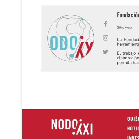
Fundació
Sitio web
La Fundaci
herramienta
El trabajo
elaboración
permita hac
QUIÉ
NOTI
INVE