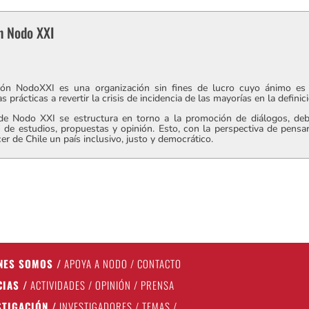
n Nodo XXI
ón NodoXXI es una organización sin fines de lucro cuyo ánimo es 
s prácticas a revertir la crisis de incidencia de las mayorías en la defini
 de Nodo XXI se estructura en torno a la promoción de diálogos, deba
 de estudios, propuestas y opinión. Esto, con la perspectiva de pensa
er de Chile un país inclusivo, justo y democrático.
NES SOMOS
/
APOYA A NODO
/
CONTACTO
CIAS
/
ACTIVIDADES
/
OPINIÓN
/
PRENSA
STIGACIÓN
/
INVESTIGADORES
/
TEMAS
/