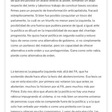
de que era posible un asalto directo al poder, tomando un atajo
respecto del lento y laborioso trabajo de construir bases sociales
firmes para un proyecto de transformación
anticapitalista
, fracasó
estrepitosamente. Si bien fue posible conquistar un trozo del
parlamento, lo cuál es un triunfo no menor para la izquierda, la
posibilidad de una fuerza que pudiera pararse de igual a igual ante
la política se diluyó en la imposibilidad de escapar del chantaje
progresista. No quiso hacer política en segunda vuelta y estuvo
lejos de verse como una
alternativa
de gobierno, si no simplemente
como un portavoz del malestar, pero sin capacidad de ofrecer
alternativa a este orden y sus protagonistas. Gana como voto-rabia,
pierde como alternativa de orden.
La tercera es la pequeña izquierda más allá del FA, que ha
sostenido desde hace años la tesis del abstencionismo. Esa tesis se
cae en esta elección: por primera vez votaron los que antes se
abstenían: muchos lo hicieron por el FA, pero muchos más por
Piñera. Esto nos dice que afuera de la política no hay una masa
rabiosa impugnando el sistema, si no más bien un enorme universo
de personas cuya vida se comprende fuera de la política, y a la que
solo han entrado por miedo o como una protesta con la que
tampoco ofrecen mucho compromiso. Luego de esta elección, las