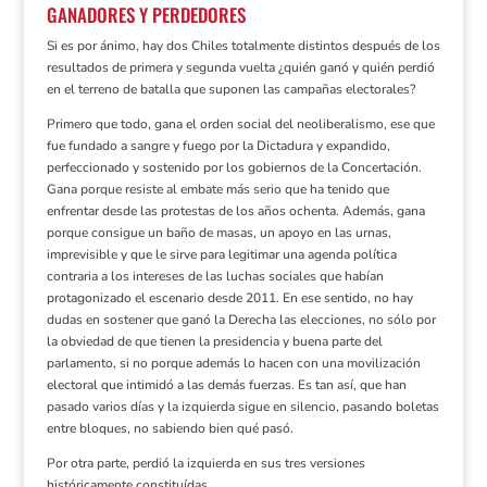
GANADORES Y PERDEDORES
Si es por ánimo, hay dos
Chiles
totalmente distintos
después de
los
resultados de primera y segunda vuelta ¿quién ganó y quién perdió
en el terreno de batalla que suponen las campañas electorales?
Primero que todo, gana el orden social del neoliberalismo, ese que
fue fundado a sangre y fuego por la Dictadura y expandido,
perfeccionado y sostenido por los gobiernos de la Concertación.
Gana porque resiste al embate más serio que ha tenido que
enfrentar desde las protestas de los
años
ochenta. Además, gana
porque consigue un baño de masas, un apoyo en las urnas,
imprevisible y que le sirve para legitimar una agenda política
contraria a los intereses de las luchas sociales que habían
protagonizado el escenario desde 2011. En ese sentido, no hay
dudas en sostener que ganó la Derecha las elecciones, no sólo por
la obviedad de que tienen la presidencia y buena parte del
parlamento, si no porque además lo hacen con una movilización
electoral que intimidó a las demás fuerzas. Es tan así, que han
pasado varios días y la izquierda sigue en silencio, pasando boletas
entre bloques, no sabiendo bien qué pasó.
Por otra parte, perdió la izquierda en sus tres versiones
históricamente constituídas.