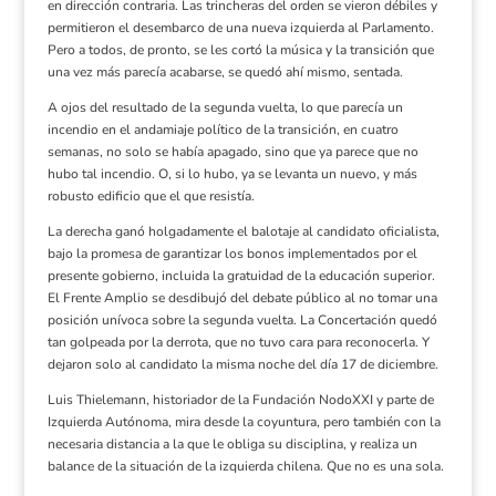
en
dirección
contraria. Las trincheras del orden se vieron débiles y
permitieron el
desembarco
de una nueva izquierda al Parlamento.
Pero a todos, de pronto, se les cortó la música y la transición que
una vez más parecía acabarse, se quedó ahí mismo, sentada.
A ojos del resultado de la segunda vuelta, lo que parecía un
incendio en el andamiaje político de la transición, en cuatro
semanas, no solo se había apagado, sino que ya parece que no
hubo tal incendio. O, si lo hubo, ya se levanta un nuevo, y más
robusto edificio que el que resistía.
La derecha ganó holgadamente el balotaje al candidato oficialista,
bajo la promesa de garantizar los bonos implementados por el
presente gobierno, incluida la gratuidad de la educación superior.
El Frente Amplio se desdibujó del debate público al no tomar una
posición unívoca sobre la segunda vuelta. La Concertación quedó
tan golpeada por la derrota, que no tuvo cara para reconocerla. Y
dejaron solo al candidato la misma noche del día 17 de diciembre.
Luis Thielemann, historiador de la Fundación NodoXXI y parte de
Izquierda Autónoma, mira desde la coyuntura, pero también con la
necesaria distancia a la que le obliga su disciplina, y realiza un
balance de la situación de la izquierda chilena. Que no es una sola.