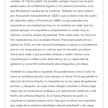
cambiar. El “facho pobre” ha existido siempre, fueron los huasos
apatronados de la Reforma Agraria o los obreros borrachos a los
que Recabarren sacaba de las cantinas. También los que votaron
por Alessandri masivamente en 1920 y que le dieron más de cuatro
de cada diez votos a Pinochet en 1988. Lo que esperaba esa
izquierda es una lealtad que hoy no se sostiene en nada: que los
pobres apoyan a la izquierda o simplemente no votan. Eso es
ridículo, no tiene asidero de realidad. Pero sobre todo, no mira con
frío materialismo a la sociedad chilena: Para buena parte de los
pobres en Chile, es más racional entregarle su apoyo a una derecha
que no los ningunea por su cultura, que no les pide una altura
moral para nada, y que promete certezas y orden, frente a una
izquierda poco creíble como alternativa y en su capacidad de
gobierno y a una NM visiblemente descompuesta y sin ideas.
También es culpa de la izquierda. No puede hacer como si esto no
fuera un problema de ella, solo porque no fue el FA el que perdió la
elección de forma directa. La izquierda no se vio capaz de gobernar,
primero, y, después, no supo cómo obligar a Guillier a ofrecer algo
mejor que el continuismo ambiguo y el reformismo mediocre y mal
hecho de la Nueva Mayoría. Si la Nueva Mayoría no pudo, la
izquierda ni siquiera estuvo cerca. Hay que construir una izquierda
que salga de la estrecha identidad cultural estudiantil o de capas