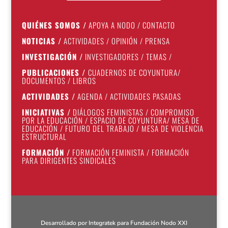
QUIÉNES SOMOS
/
APOYA A NODO
/
CONTACTO
NOTICIAS
/
ACTIVIDADES
/
OPINIÓN
/
PRENSA
INVESTIGACIÓN
/
INVESTIGADORES
/
TEMAS
/
PUBLICACIONES
/
CUADERNOS DE COYUNTURA
/
DOCUMENTOS
/
LIBROS
ACTIVIDADES
/
AGENDA
/
ACTIVIDADES PASADAS
INICIATIVAS
/
DIÁLOGOS FEMINISTAS
/
COMPROMISO
POR LA EDUCACIÓN
/
ESPACIO DE COYUNTURA
/
MESA DE
EDUCACIÓN
/
FUTURO DEL TRABAJO
/
MESA DE VIOLENCIA
ESTRUCTURAL
FORMACIÓN
/
FORMACIÓN FEMINISTA
/
FORMACIÓN
PARA DIRIGENTES SINDICALES
Desarrollado por
Integratek
para Fundación Nodo XXI