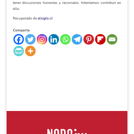
tener discusiones honestas y racionales. Intentamos contribuir en
ello.
Recuperado de
elsiglo.cl
Comparte