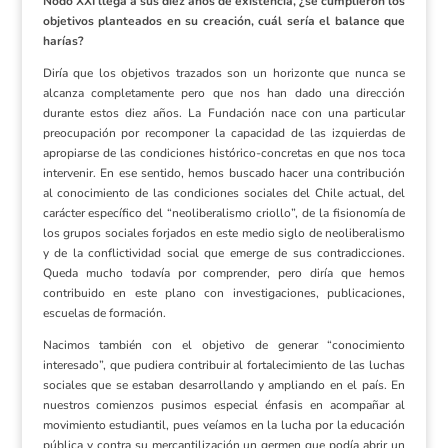
Nodo XXI llega a sus diez años de existencia, ¿se cumplieron los
objetivos planteados en su creación, cuál sería el balance que
harías?
Diría que los objetivos trazados son un horizonte que nunca se
alcanza completamente pero que nos han dado una dirección
durante estos diez años. La Fundación nace con una particular
preocupación por recomponer la capacidad de las izquierdas de
apropiarse de las condiciones histórico-concretas en que nos toca
intervenir. En ese sentido, hemos buscado hacer una contribución
al conocimiento de las condiciones sociales del Chile actual, del
carácter específico del “neoliberalismo criollo”, de la fisionomía de
los grupos sociales forjados en este medio siglo de neoliberalismo
y de la conflictividad social que emerge de sus contradicciones.
Queda mucho todavía por comprender, pero diría que hemos
contribuido en este plano con investigaciones, publicaciones,
escuelas de formación.
Nacimos también con el objetivo de generar “conocimiento
interesado”, que pudiera contribuir al fortalecimiento de las luchas
sociales que se estaban desarrollando y ampliando en el país. En
nuestros comienzos pusimos especial énfasis en acompañar al
movimiento estudiantil, pues veíamos en la lucha por la educación
pública y contra su mercantilización un germen que podía abrir un