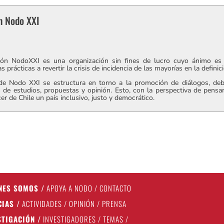
n Nodo XXI
ón NodoXXI es una organización sin fines de lucro cuyo ánimo es 
s prácticas a revertir la crisis de incidencia de las mayorías en la defini
 de Nodo XXI se estructura en torno a la promoción de diálogos, deba
 de estudios, propuestas y opinión. Esto, con la perspectiva de pensa
er de Chile un país inclusivo, justo y democrático.
NES SOMOS
/
APOYA A NODO
/
CONTACTO
CIAS
/
ACTIVIDADES
/
OPINIÓN
/
PRENSA
STIGACIÓN
/
INVESTIGADORES
/
TEMAS
/