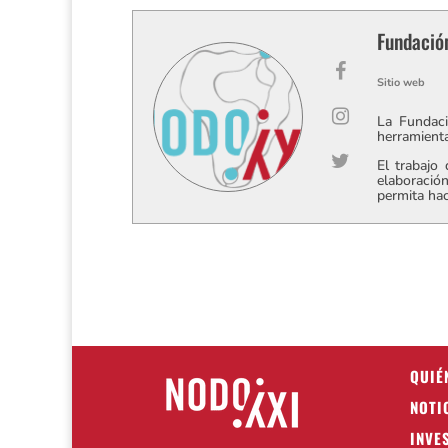
Fundació
Sitio web
La Fundaci
herramienta
El trabajo
elaboración
permita hac
QUIÉ
NOTI
INVE