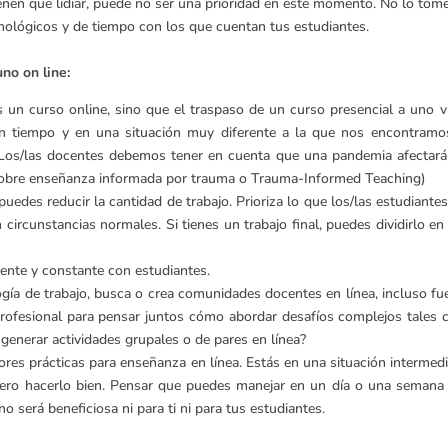
enen que lidiar, puede no ser una prioridad en este momento. No lo tom
nológicos y de tiempo con los que cuentan tus estudiantes.
no on line:
 un curso online, sino que el traspaso de un curso presencial a uno v
con tiempo y en una situación muy diferente a la que nos encontra
 Los/las docentes debemos tener en cuenta que una pandemia afectará 
sobre enseñanza informada por trauma o Trauma-Informed Teaching)
edes reducir la cantidad de trabajo. Prioriza lo que los/las estudiante
 circunstancias normales. Si tienes un trabajo final, puedes dividirlo en
uente y constante con estudiantes.
ogía de trabajo, busca o crea comunidades docentes en línea, incluso f
profesional para pensar juntos cómo abordar desafíos complejos tales c
 generar actividades grupales o de pares en línea?
ores prácticas para enseñanza en línea. Estás en una situación intermed
 pero hacerlo bien. Pensar que puedes manejar en un día o una semana 
o será beneficiosa ni para ti ni para tus estudiantes.