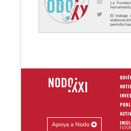
La Fundaci
herramienta
El trabajo
elaboración
permita hac
QUIÉ
NOTI
INVE
PUBL
ACTI
INIC
Apoya a Nodo
FUTUR