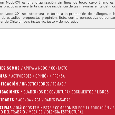
ón NodoXXI es una organización sin fines de lucro cuyo ánimo es 
s prácticas a revertir la crisis de incidencia de las mayorías en la defini
 de Nodo XXI se estructura en torno a la promoción de diálogos, deba
 de estudios, propuestas y opinión. Esto, con la perspectiva de pensa
er de Chile un país inclusivo, justo y democrático.
NES SOMOS
/
APOYA A NODO
/
CONTACTO
CIAS
/
ACTIVIDADES
/
OPINIÓN
/
PRENSA
STIGACIÓN
/
INVESTIGADORES
/
TEMAS
/
ICACIONES
/
CUADERNOS DE COYUNTURA
/
DOCUMENTOS
/
LIBROS
VIDADES
/
AGENDA
/
ACTIVIDADES PASADAS
IATIVAS
/
DIÁLOGOS FEMINISTAS
/
COMPROMISO POR LA EDUCACIÓN
/
E
O DEL TRABAJO
/
MESA DE VIOLENCIA ESTRUCTURAL