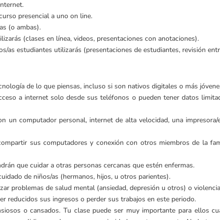
nternet.
urso presencial a uno on line.
cas (o ambas).
lizarás (clases en línea, videos, presentaciones con anotaciones).
s/as estudiantes utilizarás (presentaciones de estudiantes, revisión entre
ología de lo que piensas, incluso si son nativos digitales o más jóvene
cceso a internet solo desde sus teléfonos o pueden tener datos limitad
on un computador personal, internet de alta velocidad, una impresora/
 compartir sus computadores y conexión con otros miembros de la famil
ndrán que cuidar a otras personas cercanas que estén enfermas.
uidado de niños/as (hermanos, hijos, u otros parientes).
zar problemas de salud mental (ansiedad, depresión u otros) o violencia 
er reducidos sus ingresos o perder sus trabajos en este periodo.
iosos o cansados. Tu clase puede ser muy importante para ellos cuand