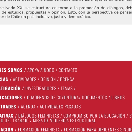
 de Nodo XXI se estructura en torno a la promoción de diálogos, deba
 de estudios, propuestas y opinión. Esto, con la perspectiva de pensa
er de Chile un país inclusivo, justo y democrático.
NES SOMOS
/
APOYA A NODO
/
CONTACTO
CIAS
/
ACTIVIDADES
/
OPINIÓN
/
PRENSA
STIGACIÓN
/
INVESTIGADORES
/
TEMAS
/
ICACIONES
/
CUADERNOS DE COYUNTURA
/
DOCUMENTOS
/
LIBROS
VIDADES
/
AGENDA
/
ACTIVIDADES PASADAS
IATIVAS
/
DIÁLOGOS FEMINISTAS
/
COMPROMISO POR LA EDUCACIÓN
/
E
O DEL TRABAJO
/
MESA DE VIOLENCIA ESTRUCTURAL
ACIÓN
/
FORMACIÓN FEMINISTA
/
FORMACIÓN PARA DIRIGENTES SINDI