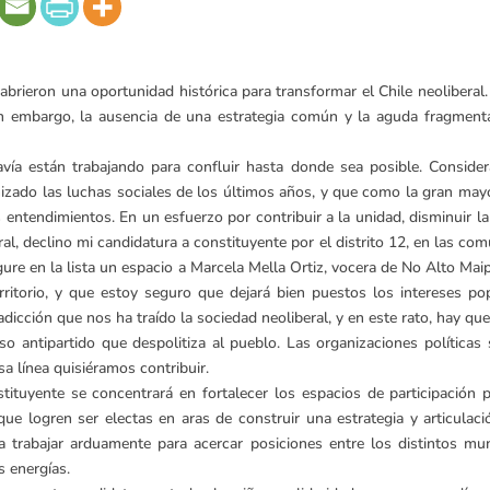
brieron una oportunidad histórica para transformar el Chile neoliberal
 embargo, la ausencia de una estrategia común y la aguda fragmentac
davía están trabajando para confluir hasta donde sea posible. Consid
zado las luchas sociales de los últimos años, y que como la gran mayor
entendimientos. En un esfuerzo por contribuir a la unidad, disminuir l
al, declino mi candidatura a constituyente por el distrito 12, en las co
ure en la lista un espacio a Marcela Mella Ortiz, vocera de No Alto Ma
erritorio, y que estoy seguro que dejará bien puestos los intereses 
adicción que nos ha traído la sociedad neoliberal, y en este rato, hay q
antipartido que despolitiza al pueblo. Las organizaciones políticas s
a línea quisiéramos contribuir.
tuyente se concentrará en fortalecer los espacios de participación pop
que logren ser electas en aras de construir una estrategia y articulac
abajar arduamente para acercar posiciones entre los distintos mund
s energías.