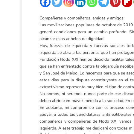
Compañeras y compañeros, amigas y amigos:
Las movilizaciones populares de octubre de 2019 a
generó condiciones para un cambio profundo. Sin
alcanzar esos anhelos de dignidad.
Hoy, fuerzas de izquierda y fuerzas sociales to
izquierda se abra a las personas que han protagoni
Fundación Nodo XXI hemos decidido facilitar tales 
que se han enfrentado contra la oligarquía neoliber
y San José de Maipo. Lo hacemos para que se aseg
estos días para la disputa constituyente en el t
extractivismo representa muy bien el tipo de contr
No somos, ni seremos nunca parte de ese discurso 
deben abrirse en mayor medida a la sociedad. En es
En adelante, mi compromiso con el proceso consti
apoyar a todas las candidaturas antineoliberales 
compañeros y compañeras de Nodo XXI vamos a tr
izquierda. A este trabajo me dedicaré con todas mi