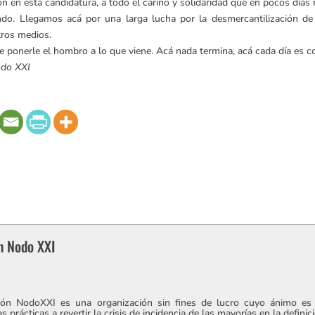
n en esta candidatura, a todo el cariño y solidaridad que en pocos días r
o. Llegamos acá por una larga lucha por la desmercantilización de la
tros medios.
onerle el hombro a lo que viene. Acá nada termina, acá cada día es co
odo XXI
n Nodo XXI
ón NodoXXI es una organización sin fines de lucro cuyo ánimo es 
s prácticas a revertir la crisis de incidencia de las mayorías en la defini