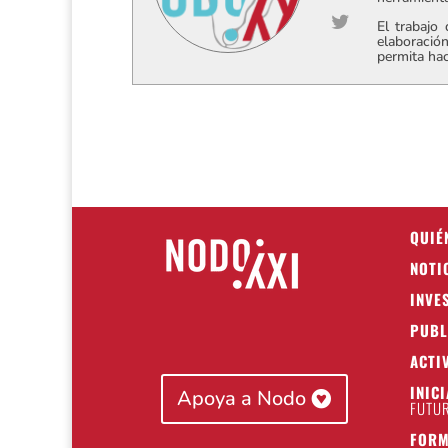
El trabajo
elaboración
permita hac
QUIÉ
NOTI
INVE
PUBL
ACTI
INIC
Apoya a Nodo
FUTUR
FORM