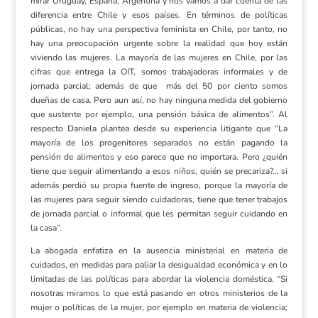
mirar Uruguay, España, Argentina y nos vamos a dar cuenta de las
diferencia entre Chile y esos países. En términos de políticas
públicas, no hay una perspectiva feminista en Chile, por tanto, no
hay una preocupación urgente sobre la realidad que hoy están
viviendo las mujeres. La mayoría de las mujeres en Chile, por las
cifras que entrega la OIT, somos trabajadoras informales y de
jornada parcial; además de que más del 50 por ciento somos
dueñas de casa. Pero aun así, no hay ninguna medida del gobierno
que sustente por ejemplo, una pensión básica de alimentos”. Al
respecto Daniela plantea desde su experiencia litigante que “La
mayoría de los progenitores separados no están pagando la
pensión de alimentos y eso parece que no importara. Pero ¿quién
tiene que seguir alimentando a esos niños, quién se precariza?… si
además perdió su propia fuente de ingreso, porque la mayoría de
las mujeres para seguir siendo cuidadoras, tiene que tener trabajos
de jornada parcial o informal que les permitan seguir cuidando en
la casa”.
La abogada enfatiza en la ausencia ministerial en materia de
cuidados, en medidas para paliar la desigualdad económica y en lo
limitadas de las políticas para abordar la violencia doméstica. “Si
nosotras miramos lo que está pasando en otros ministerios de la
mujer o políticas de la mujer, por ejemplo en materia de violencia;