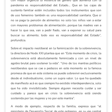
con mayor urgencia la violencia de género que aumenta con la
pandemia es responsabilidad del Estado… Que en las cajas de
sustento familiar estén incluidos todos los instrumentos que son
de uso femenino también es una responsabilidad sanitaria. Que si
no se paga la pensión de alimentos no solo los niños van a estar
con mayores problemas de alimentación…porque las madres van a
hacer lo que sea, van a pedir fiado, van a exponer su salud para
buscar su alimento; todo eso es responsabilidad del Estado”,
profundiza.
Sobre el impacto neoliberal en la feminización de la sobrevivencia,
la directora de Nodo XXI plantea que en “Este momento de crisis, la
sobrevivencia está absolutamente feminizada y con un nivel de
agobio brutal para sostener la vida”. “Uno de los mantras políticos
neoliberales que se cae a pedazos en este momento es la famosa
promesa de que en este sistema se puede sobrevivir exclusivamente
desde el individualismo, como un supra valor. Lo que ha quedado
de manifiesto acá es que siempre ha existido interdependencia, solo
que ha sido invisibilizada. Siempre alguien necesita cuidar y ser
cuidado y parece que en crisis la sobrevivencia está siendo
sostenida por las mujeres y no por este mantra”.
A modo de ejemplo, respecto de la familia, expresa que “el
ministerio de Desarrollo Social de este gobierno, en su eje central