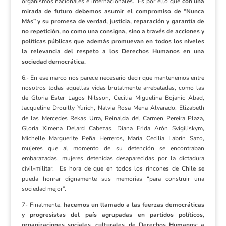
organismos nacionales e internacionales. Es por ello que
con una
mirada de futuro debemos asumir el compromiso de “Nunca
Más” y su promesa de verdad, justicia, reparación y garantía de
no repetición, no como una consigna, sino a través de acciones y
políticas públicas que además promuevan en todos los niveles
la relevancia del respeto a los Derechos Humanos en una
sociedad democrática.
6.- En ese marco nos parece necesario decir que mantenemos entre
nosotros todas aquellas vidas brutalmente arrebatadas, como las
de Gloria Ester Lagos Nilsson, Cecilia Miguelina Bojanic Abad,
Jacqueline Drouilly Yurich, Nalvia Rosa Mena Alvarado, Elizabeth
de las Mercedes Rekas Urra, Reinalda del Carmen Pereira Plaza,
Gloria Ximena Delard Cabezas, Diana Frida Arón Svigiliskym,
Michelle Marguerite Peña Herreros, María Cecilia Labrín Sazo,
mujeres que al momento de su detención se encontraban
embarazadas, mujeres detenidas desaparecidas por la dictadura
civil-militar. Es hora de que en todos los rincones de Chile se
pueda honrar dignamente sus memorias “para construir una
sociedad mejor”.
7- Finalmente,
hacemos un llamado a las fuerzas democráticas
y progresistas del país agrupadas en partidos políticos,
organizaciones sociales, culturales, de Derechos Humanos; a